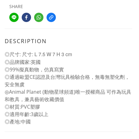
SHARE
DESCRIPTION
◎尺寸: 尺寸: L 7.5 W 7 H 3 cm
◎品牌國家:英國
◎99%擬真動物，仿真寫實
◎通過歐盟CE認證及台灣玩具檢驗合格，無毒無塑化劑，
安全無虞
◎Animal Planet (動物星球頻道)唯一授權商品 可作為玩具
和教具，兼具藝術收藏價值
◎材質:PVC塑膠
◎適用年齡:3歲以上
◎產地:中國