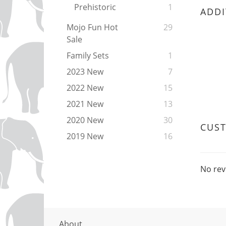
Prehistoric
1
ADDI
Mojo Fun Hot
29
Sale
Family Sets
1
2023 New
7
2022 New
15
2021 New
13
2020 New
30
CUS
2019 New
16
No rev
About