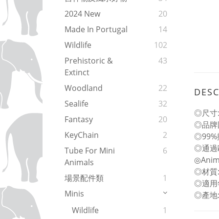
2024 New
20
Made In Portugal
14
Wildlife
102
Prehistoric &
43
Extinct
Woodland
22
DESC
Sealife
32
◎尺寸: L
Fantasy
20
◎品牌
KeyChain
2
◎99
◎通過
Tube For Mini
6
◎An
Animals
◎材質
場景配件類
1
◎適用
Minis
◎產地
Wildlife
1