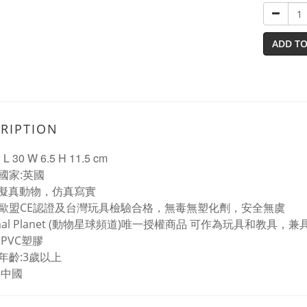
ADD TO
RIPTION
 30 W 6.5 H 11.5 cm
國家:英國
%擬真動物，仿真寫實
歐盟CE認證及台灣玩具檢驗合格，無毒無塑化劑，安全無虞
imal Planet (動物星球頻道)唯一授權商品 可作為玩具和教具
:PVC塑膠
年齡:3歲以上
:中國