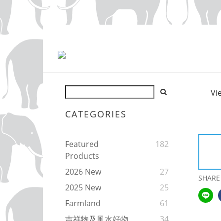
Vi
CATEGORIES
Featured
182
Products
2026 New
27
SHARE
2025 New
25
Farmland
61
吉祥物及風水好物
34