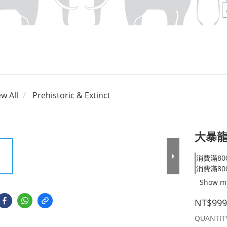
ew All
Prehistoric & Extinct
大暴龍
消費滿800
消費滿800
Show m
NT$999
QUANTIT