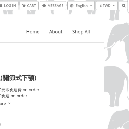
LOG IN
CART
MESSAGE
English
$ TWD
Home
About
Shop All
(關節式下顎)
元即免運費 on order
免運 on order
ore
Y