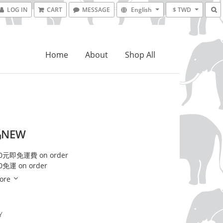
LOG IN
CART
MESSAGE
English
$ TWD
Home
About
Shop All
NEW
元即免運費 on order
免運 on order
ore
Y