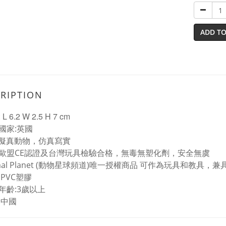
ADD TO
RIPTION
 6.2 W 2.5 H 7 cm
國家:英國
%擬真動物，仿真寫實
歐盟CE認證及台灣玩具檢驗合格，無毒無塑化劑，安全無虞
imal Planet (動物星球頻道)唯一授權商品 可作為玩具和教具
:PVC塑膠
年齡:3歲以上
:中國