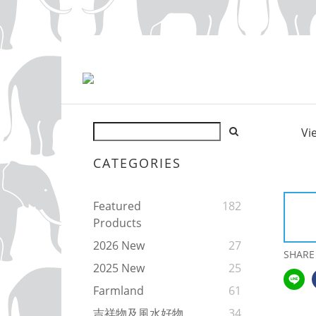
Vi
CATEGORIES
Featured
182
Products
2026 New
27
SHARE
2025 New
25
Farmland
61
吉祥物及風水好物
34