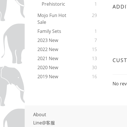
Prehistoric
1
ADDI
Mojo Fun Hot
29
Sale
Family Sets
1
2023 New
7
2022 New
15
2021 New
13
CUS
2020 New
30
2019 New
16
No rev
About
Line@客服