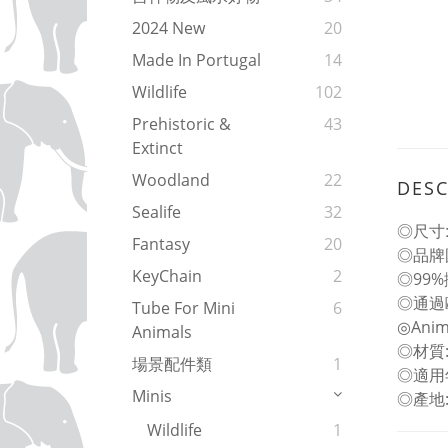
2024 New
20
Made In Portugal
14
Wildlife
102
Prehistoric &
43
Extinct
Woodland
22
DESC
Sealife
32
◎尺寸: L
Fantasy
20
◎品牌
KeyChain
2
◎99
◎通過
Tube For Mini
6
◎An
Animals
◎材質
場景配件類
1
◎適用
Minis
◎產地
Wildlife
1