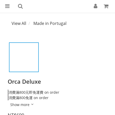
View All
Made in Portugal
Orca Deluxe
消費滿800元即免運費 on order
消費滿800免運 on order
Show more