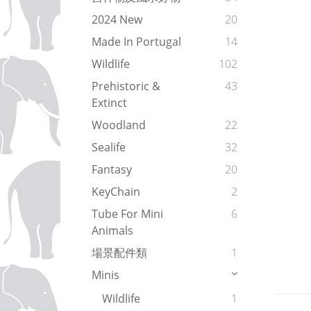
2024 New
20
Made In Portugal
14
Wildlife
102
Prehistoric &
43
Extinct
Woodland
22
Sealife
32
Fantasy
20
KeyChain
2
Tube For Mini
6
Animals
場景配件類
1
Minis
Wildlife
1