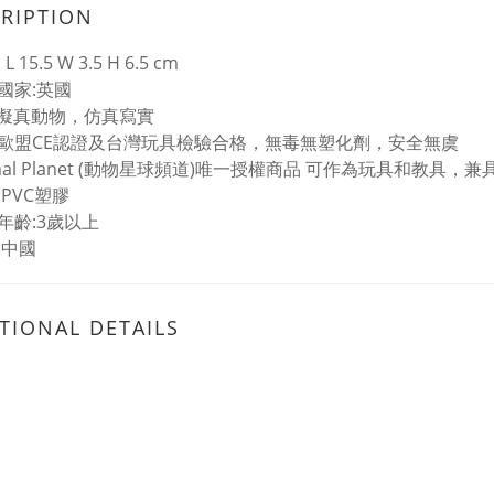
RIPTION
 15.5 W 3.5 H 6.5 cm
國家:英國
%擬真動物，仿真寫實
歐盟CE認證及台灣玩具檢驗合格，無毒無塑化劑，安全無虞
imal Planet (動物星球頻道)唯一授權商品 可作為玩具和教具
:PVC塑膠
年齡:3歲以上
:中國
TIONAL DETAILS