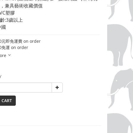
，兼具藝術收藏價值 
VC塑膠 
齡:3歲以上 
中國
元即免運費 on order
免運 on order
ore
Y
 CART