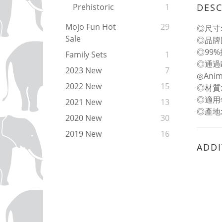
DESC
Prehistoric
1
Mojo Fun Hot
29
◎尺寸: L
Sale
◎品牌
◎99
Family Sets
1
◎通過
2023 New
7
◎An
2022 New
15
◎材質
◎適用
2021 New
13
◎產地
2020 New
30
2019 New
16
ADDI