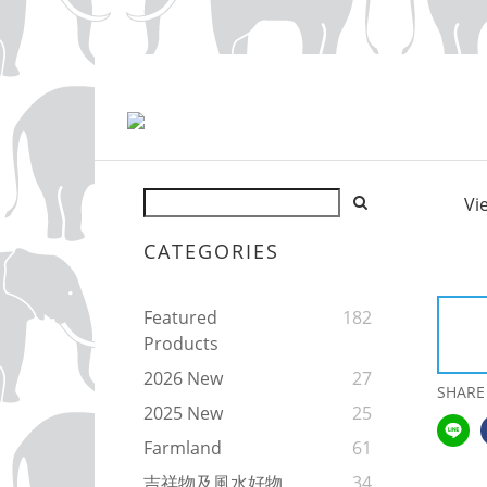
Vi
CATEGORIES
Featured
182
Products
2026 New
27
SHARE
2025 New
25
Farmland
61
吉祥物及風水好物
34