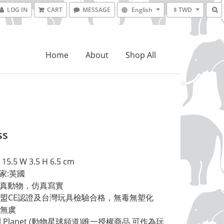
LOG IN
CART
MESSAGE
English
$ TWD
Home
About
Shop All
ss
15.5 W 3.5 H 6.5 cm 
家:英國 
擬真動物，仿真寫實 
盟CE認證及台灣玩具檢驗合格，無毒無塑化
無虞 
al Planet (動物星球頻道)唯一授權商品 可作為玩