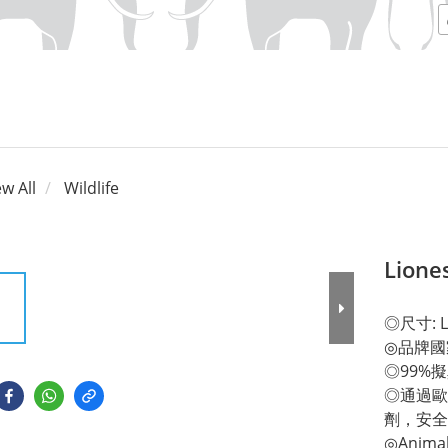
ew All
Wildlife
Lione
◎尺寸: L 
◎品牌國
◎99%
◎通過歐
劑，安全
◎Anim