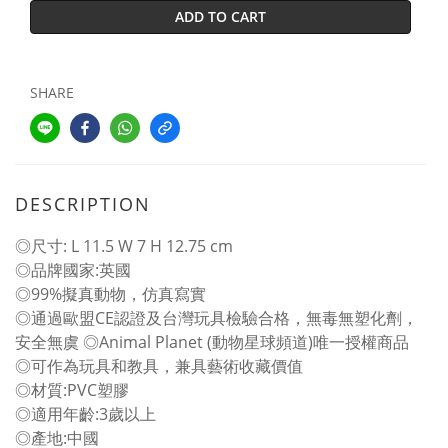
ADD TO CART
SHARE
DESCRIPTION
◎尺寸: L 11.5 W 7 H 12.75 cm
◎品牌國家:英國
◎99%擬真動物，仿真寫實
◎通過歐盟CE認證及台灣玩具檢驗合格，無毒無塑化劑，
安全無虞 ◎Animal Planet (動物星球頻道)唯一授權商品
◎可作為玩具和教具，兼具藝術收藏價值
◎材質:PVC塑膠
◎適用年齡:3歲以上
◎產地:中國