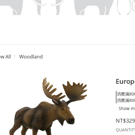
ew All
Woodland
Europ
消費滿800
消費滿800
Show m
NT$329
QUANTIT