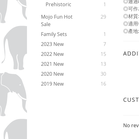
◎通過
Prehistoric
1
◎可作
◎材質
Mojo Fun Hot
29
◎適用
Sale
◎產地
Family Sets
1
2023 New
7
ADDI
2022 New
15
2021 New
13
2020 New
30
2019 New
16
CUS
No rev