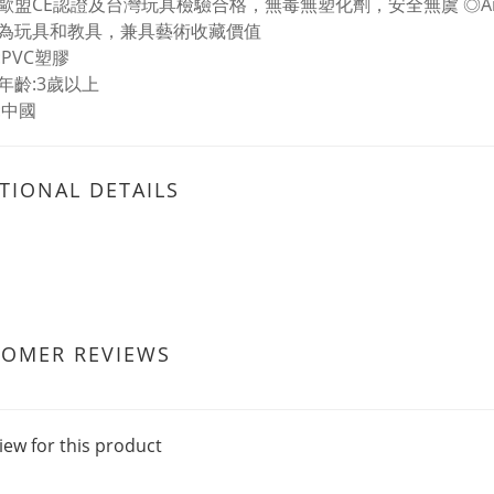
歐盟CE認證及台灣玩具檢驗合格，無毒無塑化劑，安全無虞 ◎Anima
為玩具和教具，兼具藝術收藏價值
:PVC塑膠
年齡:3歲以上
:中國
TIONAL DETAILS
TOMER REVIEWS
iew for this product