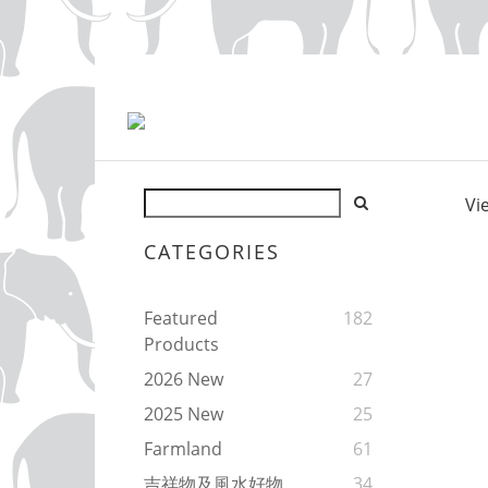
Vi
CATEGORIES
Featured
182
Products
2026 New
27
2025 New
25
Farmland
61
吉祥物及風水好物
34