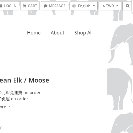
LOG IN
CART
MESSAGE
English
$ TWD
Home
About
Shop All
ean Elk / Moose
元即免運費 on order
免運 on order
ore
Y