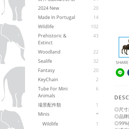
2024 New
20
Made In Portugal
14
Wildlife
102
Prehistoric &
43
Extinct
Woodland
22
Sealife
32
SHARE
Fantasy
20
KeyChain
2
Tube For Mini
6
Animals
DESC
場景配件類
1
◎尺寸: 
Minis
◎品牌
◎99
Wildlife
1