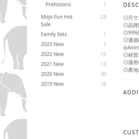
DESC
Prehistoric
1
Mojo Fun Hot
29
◎尺寸: 
Sale
◎品牌
◎99
Family Sets
1
◎通過
2023 New
7
◎An
2022 New
15
◎材質
◎適用
2021 New
13
◎產地
2020 New
30
2019 New
16
ADDI
CUS