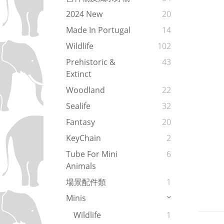
2024 New
20
Made In Portugal
14
Wildlife
102
Prehistoric &
43
Extinct
Woodland
22
Sealife
32
Fantasy
20
KeyChain
2
Tube For Mini
6
Animals
場景配件類
1
Minis
Wildlife
1