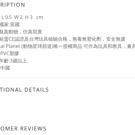
RIPTION
L 9.5 W 2 H 3 cm
國家:英國
%擬真動物，仿真寫實
歐盟CE認證及台灣玩具檢驗合格，無毒無塑化劑，安全無虞
imal Planet (動物星球頻道)唯一授權商品 可作為玩具和教具
:PVC塑膠
年齡:3歲以上
:中國
TIONAL DETAILS
TOMER REVIEWS