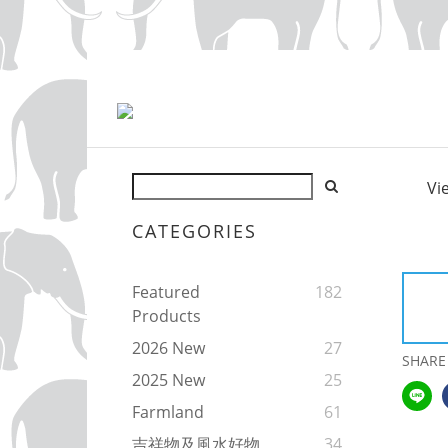
Vi
CATEGORIES
Featured
182
Products
2026 New
27
SHARE
2025 New
25
Farmland
61
吉祥物及風水好物
34