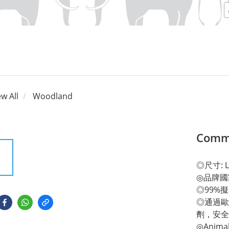
ew All
Woodland
Comm
◎尺寸: L 9
◎品牌國
◎99%
◎通過歐
劑，安全
◎Anim