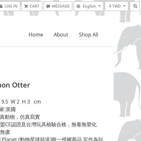
LOG IN
CART
MESSAGE
English
$ TWD
Home
About
Shop All
on Otter
.5  W 2  H 3   cm 
家:英國 
擬真動物，仿真寫實 
盟CE認證及台灣玩具檢驗合格，無毒無塑化
無虞 
al Planet (動物星球頻道)唯一授權商品 可作為玩