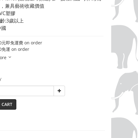
，兼具藝術收藏價值 
VC塑膠 
齡:3歲以上 
中國
元即免運費 on order
免運 on order
ore
Y
 CART