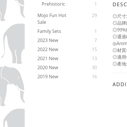
DESC
Prehistoric
1
Mojo Fun Hot
29
◎尺寸: L
Sale
◎品牌
◎99
Family Sets
1
◎通過
2023 New
7
◎An
2022 New
15
◎材質
◎適用
2021 New
13
◎產地
2020 New
30
2019 New
16
ADDI