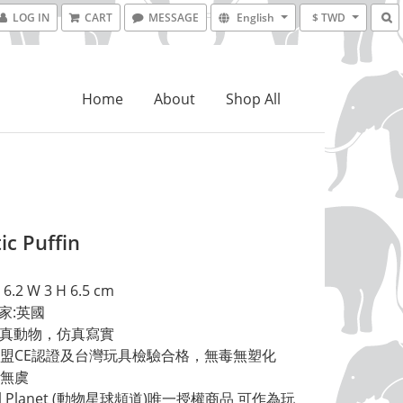
LOG IN
CART
MESSAGE
English
$ TWD
Home
About
Shop All
ic Puffin
6.2 W 3 H 6.5 cm 
家:英國 
擬真動物，仿真寫實 
盟CE認證及台灣玩具檢驗合格，無毒無塑化
無虞 
al Planet (動物星球頻道)唯一授權商品 可作為玩