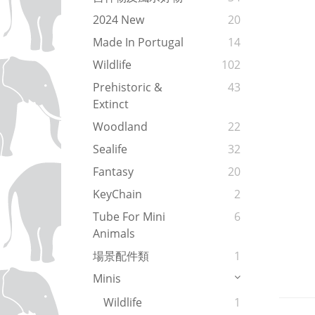
2024 New
20
Made In Portugal
14
Wildlife
102
Prehistoric &
43
Extinct
Woodland
22
Sealife
32
Fantasy
20
KeyChain
2
Tube For Mini
6
Animals
場景配件類
1
Minis
Wildlife
1