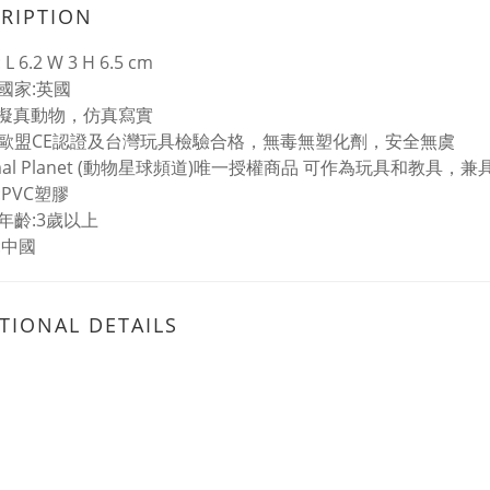
RIPTION
 6.2 W 3 H 6.5 cm
國家:英國
%擬真動物，仿真寫實
歐盟CE認證及台灣玩具檢驗合格，無毒無塑化劑，安全無虞
imal Planet (動物星球頻道)唯一授權商品 可作為玩具和教具
:PVC塑膠
年齡:3歲以上
:中國
TIONAL DETAILS