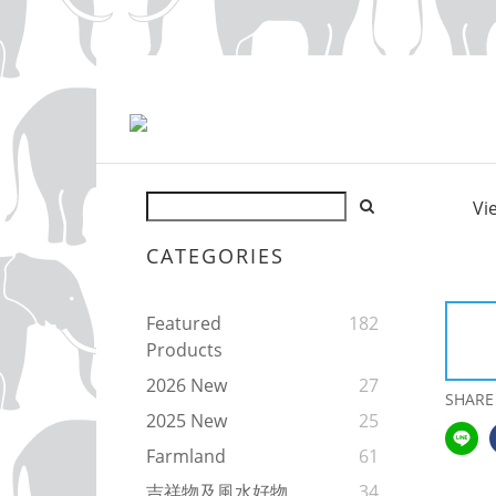
Vi
CATEGORIES
Featured
182
Products
2026 New
27
SHARE
2025 New
25
Farmland
61
吉祥物及風水好物
34