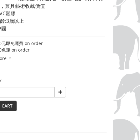
，兼具藝術收藏價值 
VC塑膠 
齡:3歲以上 
中國
元即免運費 on order
免運 on order
ore
Y
 CART