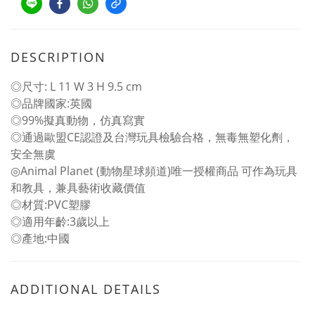
DESCRIPTION
◎尺寸: L 11 W 3 H 9.5 cm
◎品牌國家:英國
◎99%擬真動物，仿真寫實
◎通過歐盟CE認證及台灣玩具檢驗合格，無毒無塑化劑，
安全無虞
◎Animal Planet (動物星球頻道)唯一授權商品 可作為玩具
和教具，兼具藝術收藏價值
◎材質:PVC塑膠
◎適用年齡:3歲以上
◎產地:中國
ADDITIONAL DETAILS