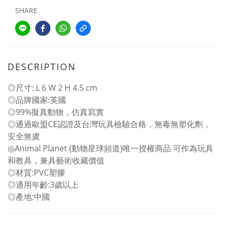
SHARE
DESCRIPTION
◎尺寸: L 6 W 2 H 4.5 cm
◎品牌國家:英國
◎99%擬真動物，仿真寫實
◎通過歐盟CE認證及台灣玩具檢驗合格，無毒無塑化劑，
安全無虞
◎Animal Planet (動物星球頻道)唯一授權商品 可作為玩具
和教具，兼具藝術收藏價值
◎材質:PVC塑膠
◎適用年齡:3歲以上
◎產地:中國