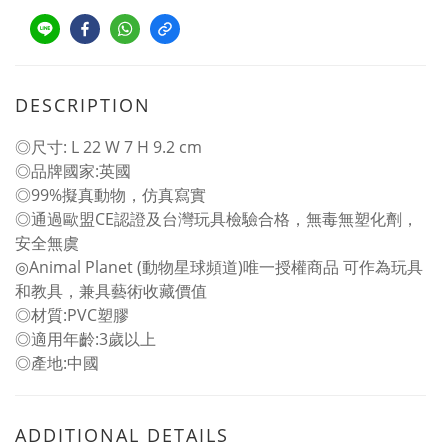
DESCRIPTION
◎尺寸: L 22 W 7 H 9.2 cm
◎品牌國家:英國
◎99%擬真動物，仿真寫實
◎通過歐盟CE認證及台灣玩具檢驗合格，無毒無塑化劑，
安全無虞
◎Animal Planet (動物星球頻道)唯一授權商品 可作為玩具
和教具，兼具藝術收藏價值
◎材質:PVC塑膠
◎適用年齡:3歲以上
◎產地:中國
ADDITIONAL DETAILS