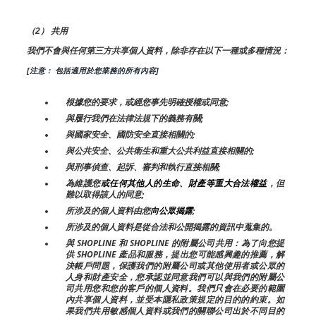
（2） 共用
我們不會與任何第三方共享個人資料，除非存在以下一種或多種情況：
[注意： 包括適用於您業務的所有內容]
根據您的要求，或經您事先明確授權或同意;
與履行我們在法律法規下的義務有關;
與國家安全、國防安全直接相關的;
與公共安全、公共衛生和重大公共利益直接相關的;
與刑事偵查、起訴、審判和執行直接相關;
為維護您
或任何其他人的生命、財產等重大合法權益
，但
難以取得該人的同意;
所涉及的個人資料由您
向公眾揭露
;
所涉及的個人資料是從合法和公開揭露的資訊中蒐集的。
與 SHOPLINE 和 SHOPLINE 的附屬公司共用：為了向您提
供 SHOPLINE 產品和服務，提出您可能感興趣的推薦，解
決帳戶問題，保護我們的附屬公司或其他使用者或公眾的
人身和財產安全，您承認並同意我們可以與我們的附屬公
司共用您和您的客戶的個人資料。我們只會在必要的範圍
內共享個人資料，並受本隱私政策規定的目的的約束。如
果我們共用敏感個人資料或我們的關聯公司出於不同目的