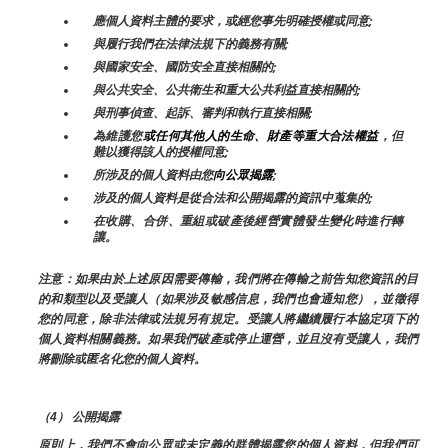
應個人資料主體的要求，或經您事先明確授權或同意;
與履行我們在法律法規下的義務有關;
與國家安全、國防安全直接相關的;
與公共安全、公共衛生和重大公共利益直接相關的;
與刑事偵查、起訴、審判和執行直接相關;
為維護您
或任何其他人的生命、財產等重大合法權益
，但
難以獲得該人的授權同意;
所涉及的個人資料由您
向公眾揭露
;
涉及的個人資料是從合法和公開揭露的資訊中蒐集的;
在收購、合併、重組或破產後經營實體發生變化時進行轉
讓。
注意：如果由於上述原因需要傳輸，我們將在傳輸之前告知您資訊的目
的和類型以及受讓人（如果涉及敏感信息，我們也會通知您），並徵得
您的同意，除非法律或法規另有規定。受讓人將繼續履行本協定項下的
個人資料相關義務。如果我們破產或停止運營，並且沒有受讓人，我們
將刪除或匿名化您的個人資料。
（4） 公開揭露
原則上，我們不會向公眾或未定義的群體揭露您的個人資料，但我們可