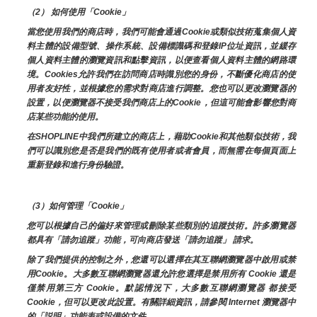
（2） 如何使用「Cookie」
當您使用我們的商店時，我們可能會通過Cookie或類似技術蒐集個人資
料主體的設備型號、操作系統、設備標識碼和登錄IP位址資訊，並緩存
個人資料主體的瀏覽資訊和點擊資訊，以便查看個人資料主體的網路環
境。Cookies允許我們在訪問商店時識別您的身份，不斷優化商店的使
用者友好性，並根據您的需求對商店進行調整。您也可以更改瀏覽器的
設置，以便瀏覽器不接受我們商店上的Cookie，但這可能會影響您對商
店某些功能的使用。
在SHOPLINE中我們所建立的商店上，藉助Cookie和其他類似技術，我
們可以識別您是否是我們的既有使用者或者會員，而無需在每個頁面上
重新登錄和進行身份驗證。
（3）如何管理「Cookie」
您可以根據自己的偏好來管理或刪除某些類別的追蹤技術。許多瀏覽器
都具有「請勿追蹤」功能，可向商店發送「請勿追蹤」 請求。
除了我們提供的控制之外，您還可以選擇在其互聯網瀏覽器中啟用或禁
用Cookie。大多數互聯網瀏覽器還允許您選擇是禁用所有 Cookie 還是
僅禁用第三方 Cookie。默認情況下，大多數互聯網瀏覽器 都接受 
Cookie，但可以更改此設置。有關詳細資訊，請參閱 Internet 瀏覽器中
的「説明」功能表或設備的文件。