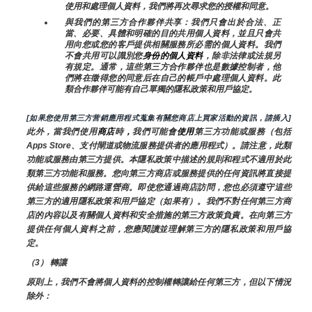
使用和處理個人資料，我們將再次尋求您的授權和同意。
與我們的第三方合作夥伴共享：我們只會出於合法、正
當、必要、具體和明確的目的共用個人資料，並且只會共
用向您或您的客戶提供相關服務所必需的個人資料。我們
不會共用可以識別您
身份的個人資料
，除非法律或法規另
有規定。通常，這些第三方合作夥伴也是數據控制者，他
們將在徵得您的同意后在自己的帳戶中處理個人資料。此
類合作夥伴可能有自己單獨的隱私政策和用戶協定。
[如果您使用第三方营銷應用程式蒐集有關您商店上買家活動的資訊，請插入]
此外，當我們使用
商店
時
，
我們可能會
使用
第三方功能或服務（包括
Apps Store、支付閘道或物流服務提供者的應用程式）。請注意，此類
功能或服務由第三方提供。本隱私政策中描述的規則和程式不適用於此
類第三方功能和服務。您向第三方商店或服務提供的任何資訊將直接提
供給這些服務的網路運營商。即使您通過商店訪問，您也必須遵守這些
第三方的適用隱私政策和用戶協定（如果有）。我們不對任何第三方商
店的內容以及有關個人資料和安全措施的第三方政策負責。在向第三方
提供任何個人資料之前，您應閱讀並理解第三方的隱私政策和用戶協
定。
（3） 轉讓
原則上，我們不會將個人資料的控制權轉讓給任何第三方，但以下情況
除外：