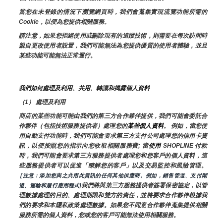
當您在未登錄的情況下瀏覽網頁時，我們會蒐集實現流覽功能所需的
Cookie，以便為您提供相關服務。
請注意，如果您拒絕使用或刪除現有的追蹤技術，則需要在每次訪問時
親自更改使用者設置，我們可能無法為您提供優質的使用者體驗，並且
某些功能可能無法正常運行。
我們如何處理及利用、共用、轉讓和揭露個人資料
（1） 處理及利用
商店的某些功能可能由我們的第三方合作夥伴提供，我們可能會委託合
作夥伴（包括技術服務提供者）處理您的
某些個人資料
。 例如，當您使
用自動支付功能時，我們可能會要求第三方支付公司處理您的信用卡資
訊，以便按照您的指示向您收取相關服務費; 當
使用 
SHOPLINE 付款
時，我們可能會要求第三方服務提供者處理您和您客戶的個人資料，這
些服務提供者可以促進「瞭解您的客戶」以及交易監控和風險管理。 
 [注意：添加您與之共用此資訊的任何其他供應商。例如，銷售管道、支付閘
我們將與第三方服務提供者簽署保密協定，以管
道、運輸和履行應用程式]
理數據處理的目的、處理期限和雙方的責任，並將要求合作夥伴根據我
們的要求和本隱私政策處理數據。如果您不同意合作夥伴蒐集提供相關
服務所需的個人資料，您或您的客戶可能無法使用相關服務。