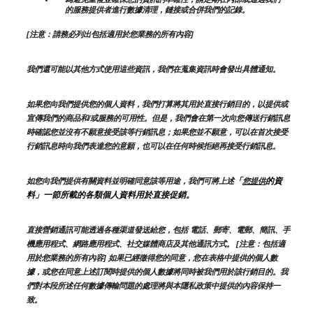
的服務提供者進行數據清理，鏈接或合併我們的記錄。
[注意：請務必列出包括適用於您業務的所有內容]
我們還可能以其他方式使用這些資訊，我們在蒐集資訊時會發出具體通知。
如果您向我們提供您的個人資料，我們打算將其用於直接行銷目的，以提供或
宣傳我們的商品和/或服務的可用性。但是，我們會在第一次向您傳送行銷訊息
時確認您並沒有不願意接受該等行銷訊息；如果您並不願意，可以在首次接受
行銷訊息時向我們表達您的意願，也可以在任何時候拒絕再接受行銷訊息。
「
的資
如您向我們提供有關資料並明確同意該等用途，我們可將上述
您提供
料」一節所載的各類個人資料用於直接促銷。
直接營銷通訊可能透過各種渠道發送給您，包括 電話、郵寄、電郵、簡訊、手
機應用程式、網路應用程式、社交媒體商店及其他通訊方式。 [注意：包括適
用於您業務的所有內容] 如果已經徵得您的同意，您在表格中提供的個人數
據，或您在同意上述訂閱時提供的個人數據將同時被我們用於該行銷目的。我
們對本段所述任何數據傳輸問題的處理將與本隱私政策中提供的內容保持一
致。