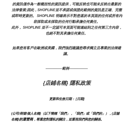
的資訊僅作為一般概括性的資訊提供，可能反映也可能未反映出最新的
法律發展;因此，SHOPLINE並不承諾或保證此範例的資訊是正確、完整
或即時更新的。 SHOPLINE 明確表示不對您基於本頁面的任何或所有內
容採取或未採取的任何行動承擔任何責任。
此外， SHOPLINE 並不一定認可本頁面可能連結到之任何第三方內容，
也絕不對其承擔任何責任。
如果您有客戶在歐洲或美國，我們強烈建議您尋求獨立且專業的法律建
議。
--------------範例----------------
{店鋪名稱} 隱私政策
更新和生效日期： [日期]
{公司/商號/個人名稱}（以下簡稱「我們」，「我們」或「我們的」），{店舖
}的運營商
名稱
，尊重您對隱私的關注，並重視我們與您的關係。 