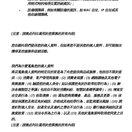
用程式時的地理位置詳細資訊）;
設備標識碼，例如有關設備的資訊，如 MAC 位址、IP 位址或其
他在線標識碼。
[注意：請務必列出適用於您業務的所有內容]
您自願向我們提供您的個人資料，但如果您不提供您的個人資料，則可能無法
獲得某些服務和促銷活動。
我們為什麼蒐集您的個人資料
商店蒐集個人資料的特定目的皆是為了向您提供商品或服務，包括但不限於提
供：(1) 消費者、客戶管理與服務；(2) 消費者保護；(3) 網路購物及其他電子
商務服務；(4) 驗證您的個人身份 ( 如以保護您免於詐欺等犯罪行為 )；(5) 解
決各種類型之爭議 ( 包括但不限於消費糾紛、智慧財產權爭議等 )； (6) 增進安
全交易行為；(7) 收取債務； (8) 通知您商業機會、產品、服務及更新；(9) 偵
測並保護您及商店免於錯誤、詐欺或其他犯罪行為，並監測遵法風險；(10) 調
查針對個人安全、財產安全及違約之潛在不法行為；(11) 履行條款與細則及退
換貨政策；(12) 依法令所為之行為；以及 (13) 其他於蒐集當時取得您同意之目
的。
[注意：請務必列出適用於您業務的所有內容]