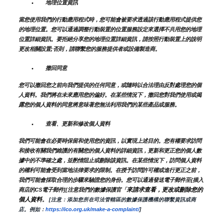
地理位置資訊
當您使用我們的行動應用程式時，您可能會被要求透過該行動應用程式提供您
的地理位置。您可以通過調整行動裝置的位置服務設定來選擇不共用您的地理
位置詳細資訊。要拒絕分享您的地理位置詳細資訊，請按照行動裝置上的說明
更改相關設置;否則，請聯繫您的服務提供者或設備製造商。
撤回同意
您可以撤回您之前向我們提供的任何同意，或隨時以合法理由反對處理您的個
人資料。我們將在未來應用您的偏好。在某些情況下，撤回您對我們使用或揭
露您的個人資料的同意將意味著您無法利用我們的某些產品或服務。
查看、更新和修改個人資料
我們可能會在必要時保留和使用您的資訊，以實現上述目的。您有權要求訪問
和接收有關我們維護的有關您的個人資料的詳細資訊，更新和更正您的個人數
據中的不準確之處，並酌情阻止或刪除該資訊。在某些情況下，訪問個人資料
的權利可能會受到當地法律要求的限制。在授予訪問許可權或進行更正之前，
我們可能會採取合理的步驟來驗證您的身份。您可以通過發送電子郵件至{插入
來請求查看，更改或刪除您的
商店的CS電子郵件][注意我們的數據保護官「
個人資料
。
 [注意：添加您所在司法管轄區的數據保護機構的聯繫資訊或商
店。例如：
https://ico.org.uk/make-a-complaint/
]