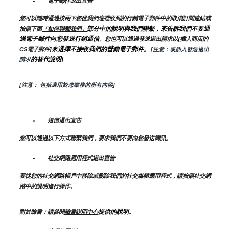
電子郵件退出宣告
您可以隨時通過按兩下您從我們這裡收到的行銷電子郵件中的取消訂閱連結或
部分中的說明與我們聯繫，來告訴我們不要通
按照下面
「如何聯繫我們」
過電子郵件向您發送行銷通信
。您也可以通過發送退出請求以{插入商店的
來選擇不接收我們的營銷電子郵件
CS電子郵件]
。
 [注意：或插入發送退出
的替代說明]
請求
[注意： 包括適用於您業務的所有內容]
短信退出宣告
您可以通過以下方式聯繫我們，要求我們不要向您發送簡訊。
社交網路應用程式退出宣告
要從您的社交網路帳戶中移除或刪除我們的社交媒體應用程式，請按照社交網
路中的說明進行操作。
提供的說明
對於臉書：請參閱
臉書説明中心
。