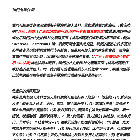
我們蒐集什麼
我們可能會從各種來源獲取有關您的個人資料。當您通過我們的商店、[擴充功
您的業務所適用的所有
或通過
能][
注意：請置入包括
數據蒐集管道
]
您訪問和/
或使用我們的社交媒體/社交網路頁面（或其相關商店或對應的應用程式，例如
Facebook，Instagram）時，我們可能會蒐集此資訊。我們的產品在許多百貨
公司或者其他類型的實體門市有販售，如果您有加入我們商店的會員，當您在
實體門市購買商品時，[相關的紀錄也會被我們蒐集。]
[注意：請確認是否有使
用POS功能]
當您訪問本商店，我們的社交媒體/社交網路頁面（或其相關商店
或對應的應用程式）時，我們還可能通過自動方式或使用cookie，網路伺服器
日誌和網路信標等技術蒐集有關您的設備或使用的某些資訊。
您提供的資訊類別
商店蒐集您個人資料之個人資料類別可能包括以下類別：1. 識別類 - (1) 辨識個
人者 ( 如會員之姓名、地址、電話、電子郵件等 )；(2) 辨識財務者 ( 如信用卡
或金融機構帳戶資訊等 )；(3) 政府資料中之辨識者 ( 如身分證統一編號、統一
證號、稅籍編號、護照號碼等 )。2. 個人特徵類 - 個人描述 ( 如性別、出生年月
日、尺寸等 )。3.社會情況 – (1) 住家及設施 ( 如住所地址等 )；(2) 財產（如所
有或具有其他權利之動產等）；(3) 移民情形 ( 護照、工作許可文件、居留證明
文件等 )；(4) 生活格調 ( 如使用消費品之種類及服務之細節等 )；(5) 慈善機構