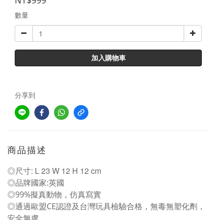
NT$999
數量
加入購物車
分享到
商品描述
◎尺寸: L 23 W 12 H 12 cm
◎品牌國家:英國
◎99%擬真動物，仿真寫實
◎通過歐盟CE認證及台灣玩具檢驗合格，無毒無塑化劑，
安全無虞