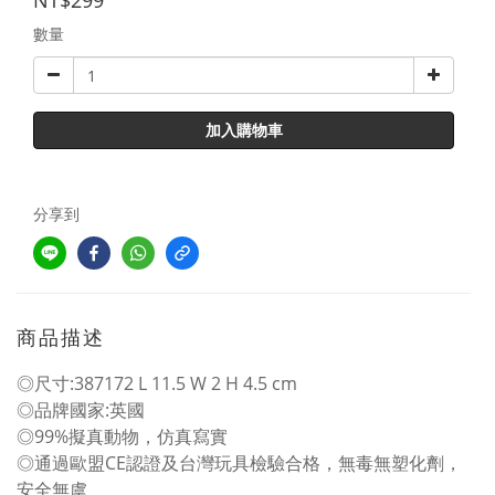
NT$299
數量
加入購物車
分享到
商品描述
◎尺寸:387172 L 11.5 W 2 H 4.5 cm
◎品牌國家:英國
◎99%擬真動物，仿真寫實
◎通過歐盟CE認證及台灣玩具檢驗合格，無毒無塑化劑，
安全無虞