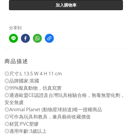
加入購物車
分享到
商品描述
◎尺寸:L 13.5 W 4 H 11 cm
◎品牌國家:英國
◎99%擬真動物，仿真寫實
◎通過歐盟CE認證及台灣玩具檢驗合格，無毒無塑化劑，
安全無虞
◎Animal Planet (動物星球頻道)唯一授權商品
◎可作為玩具和教具，兼具藝術收藏價值
◎材質:PVC塑膠
◎適用年齡:3歲以上