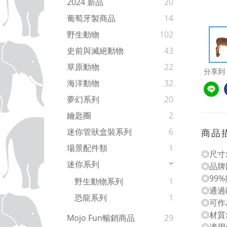
2024 新品
20
葡萄牙製商品
14
野生動物
102
史前與滅絕動物
43
草原動物
22
分享到
海洋動物
32
夢幻系列
20
鑰匙圈
2
迷你管狀盒裝系列
6
商品
場景配件類
1
◎尺寸:L
迷你系列
◎品牌
◎99
野生動物系列
1
◎通過
恐龍系列
1
◎可作
◎材質
Mojo Fun暢銷商品
29