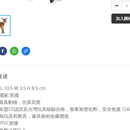
加入購
描述
 10.5 W 3.5 H 8.5 cm
國家:英國
%擬真動物，仿真寫實
歐盟CE認證及台灣玩具檢驗合格，無毒無塑化劑，安全無虞 ◎Anima
為玩具和教具，兼具藝術收藏價值
:PVC塑膠