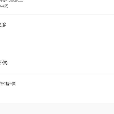
年齡:3歲以上
:中國
更多
評價
任何評價