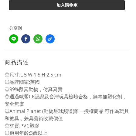
加入購物車
分享到
商品描述
◎尺寸:L 5 W 1.5 H 2.5 cm
◎品牌國家:英國
◎99%擬真動物，仿真寫實
◎通過歐盟CE認證及台灣玩具檢驗合格，無毒無塑化劑，
安全無虞
◎Animal Planet (動物星球頻道)唯一授權商品 可作為玩具
和教具，兼具藝術收藏價值
◎材質:PVC塑膠
◎適用年齡:3歲以上