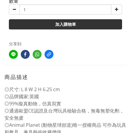
數量
加入購物車
分享到
商品描述
◎尺寸: L 8 W 2 H 6.25 cm
◎品牌國家:英國
◎99%擬真動物，仿真寫實
◎通過歐盟CE認證及台灣玩具檢驗合格，無毒無塑化劑，
安全無虞
◎Animal Planet (動物星球頻道)唯一授權商品 可作為玩具
和教具，兼具藝術收藏價值