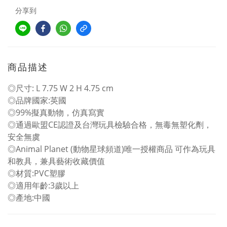
分享到
商品描述
◎尺寸: L 7.75 W 2 H 4.75 cm
◎品牌國家:英國
◎99%擬真動物，仿真寫實
◎通過歐盟CE認證及台灣玩具檢驗合格，無毒無塑化劑，
安全無虞
◎Animal Planet (動物星球頻道)唯一授權商品 可作為玩具
和教具，兼具藝術收藏價值
◎材質:PVC塑膠
◎適用年齡:3歲以上
◎產地:中國