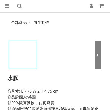
全部商品
野生動物
水豚
◎尺寸: L 7.75 W 2 H 4.75 cm 
◎品牌國家:英國 
◎99%擬真動物，仿真寫實 
◎通過歐盟CE認證及台灣玩具檢驗合格，無毒無塑化