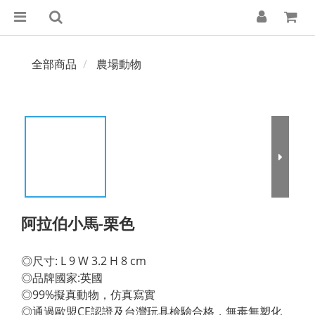
全部商品
農場動物
阿拉伯小馬-栗色
◎尺寸: L 9 W 3.2 H 8 cm 
◎品牌國家:英國 
◎99%擬真動物，仿真寫實 
◎通過歐盟CE認證及台灣玩具檢驗合格，無毒無塑化