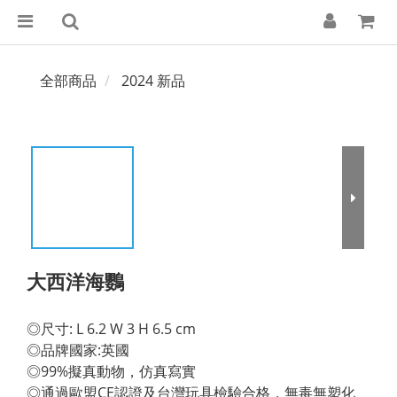
全部商品
2024 新品
大西洋海鸚
◎尺寸: L 6.2 W 3 H 6.5 cm 
◎品牌國家:英國 
◎99%擬真動物，仿真寫實 
◎通過歐盟CE認證及台灣玩具檢驗合格，無毒無塑化