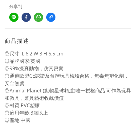
分享到
商品描述
◎尺寸: L 6.2 W 3 H 6.5 cm
◎品牌國家:英國
◎99%擬真動物，仿真寫實
◎通過歐盟CE認證及台灣玩具檢驗合格，無毒無塑化劑，
安全無虞
◎Animal Planet (動物星球頻道)唯一授權商品 可作為玩具
和教具，兼具藝術收藏價值
◎材質:PVC塑膠
◎適用年齡:3歲以上
◎產地:中國