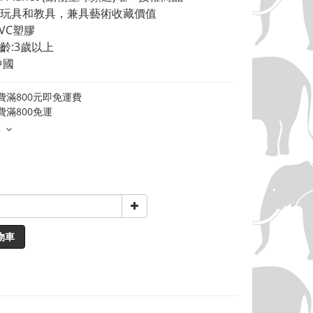
玩具和教具，兼具藝術收藏價值 
VC塑膠 
齡:3歲以上 
中國
費滿800元即免運費
費滿800免運
多
物車