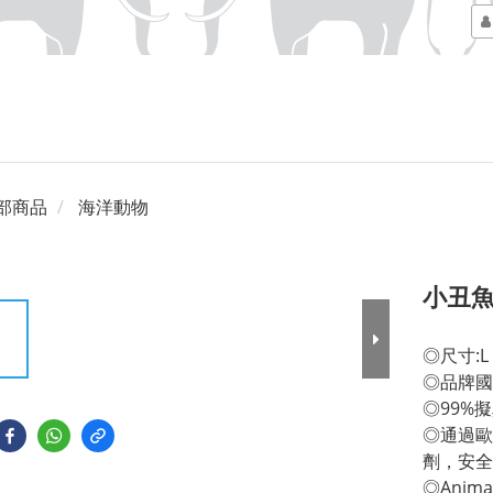
部商品
海洋動物
小丑
◎尺寸:L 8
◎品牌國
◎99%
◎通過歐
劑，安全
◎Anim