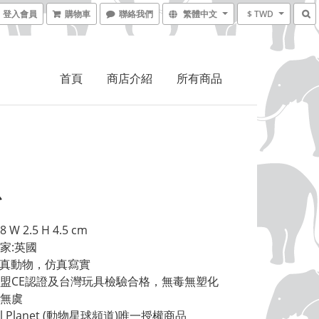
登入會員
購物車
聯絡我們
繁體中文
$ TWD
首頁
商店介紹
所有商品
魚
 W 2.5 H 4.5 cm 
家:英國 
擬真動物，仿真寫實 
盟CE認證及台灣玩具檢驗合格，無毒無塑化
無虞 
al Planet (動物星球頻道)唯一授權商品 