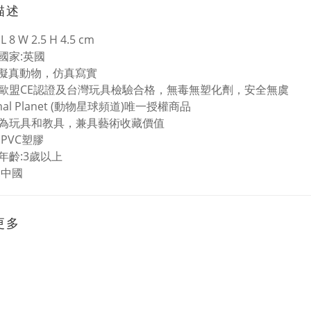
描述
 8 W 2.5 H 4.5 cm
國家:英國
%擬真動物，仿真寫實
歐盟CE認證及台灣玩具檢驗合格，無毒無塑化劑，安全無虞
mal Planet (動物星球頻道)唯一授權商品
為玩具和教具，兼具藝術收藏價值
:PVC塑膠
年齡:3歲以上
:中國
更多