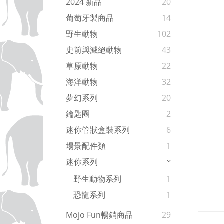
2024 新品
20
葡萄牙製商品
14
野生動物
102
史前與滅絕動物
43
草原動物
22
海洋動物
32
夢幻系列
20
鑰匙圈
2
迷你管狀盒裝系列
6
場景配件類
1
迷你系列
野生動物系列
1
恐龍系列
1
Mojo Fun暢銷商品
29