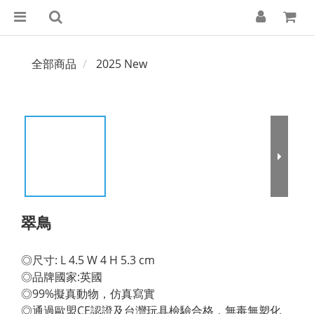
全部商品
2025 New
翠鳥
◎尺寸: L 4.5 W 4 H 5.3 cm 
◎品牌國家:英國 
◎99%擬真動物，仿真寫實 
◎通過歐盟CE認證及台灣玩具檢驗合格，無毒無塑化