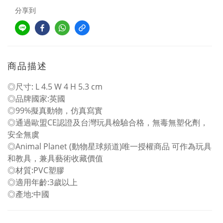
分享到
商品描述
◎尺寸: L 4.5 W 4 H 5.3 cm
◎品牌國家:英國
◎99%擬真動物，仿真寫實
◎通過歐盟CE認證及台灣玩具檢驗合格，無毒無塑化劑，
安全無虞
◎Animal Planet (動物星球頻道)唯一授權商品 可作為玩具
和教具，兼具藝術收藏價值
◎材質:PVC塑膠
◎適用年齡:3歲以上
◎產地:中國