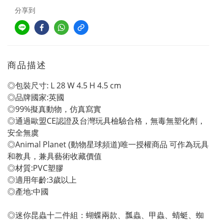
分享到
商品描述
◎包裝尺寸: L 28 W 4.5 H 4.5 cm
◎品牌國家:英國
◎99%擬真動物，仿真寫實
◎通過歐盟CE認證及台灣玩具檢驗合格，無毒無塑化劑，
安全無虞
◎Animal Planet (動物星球頻道)唯一授權商品 可作為玩具
和教具，兼具藝術收藏價值
◎材質:PVC塑膠
◎適用年齡:3歲以上
◎產地:中國
◎迷你昆蟲十二件組：蝴蝶兩款、瓢蟲、甲蟲、蜻蜓、蜘