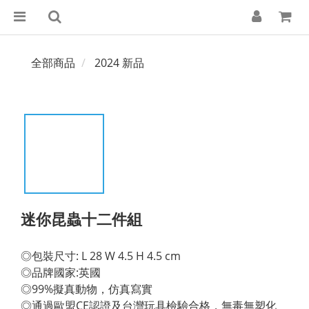
全部商品
2024 新品
迷你昆蟲十二件組
◎包裝尺寸: L 28 W 4.5 H 4.5 cm 
◎品牌國家:英國 
◎99%擬真動物，仿真寫實 
◎通過歐盟CE認證及台灣玩具檢驗合格，無毒無塑化