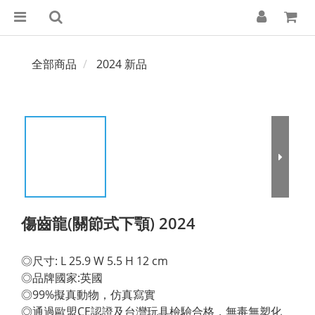
全部商品
2024 新品
傷齒龍(關節式下顎) 2024
◎尺寸: L 25.9 W 5.5 H 12 cm 
◎品牌國家:英國 
◎99%擬真動物，仿真寫實 
◎通過歐盟CE認證及台灣玩具檢驗合格，無毒無塑化