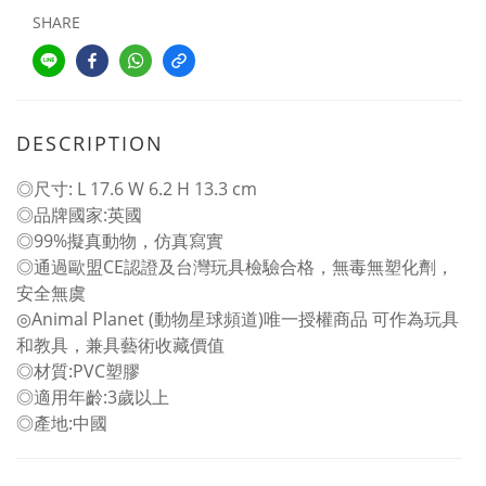
SHARE
DESCRIPTION
◎尺寸: L 17.6 W 6.2 H 13.3 cm
◎品牌國家:英國
◎99%擬真動物，仿真寫實
◎通過歐盟CE認證及台灣玩具檢驗合格，無毒無塑化劑，
安全無虞
◎Animal Planet (動物星球頻道)唯一授權商品 可作為玩具
和教具，兼具藝術收藏價值
◎材質:PVC塑膠
◎適用年齡:3歲以上
◎產地:中國