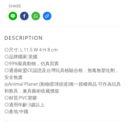
SHARE
DESCRIPTION
◎尺寸: L 11.5 W 4 H 8 cm
◎品牌國家:英國
◎99%擬真動物，仿真寫實
◎通過歐盟CE認證及台灣玩具檢驗合格，無毒無塑化劑，
安全無虞
◎Animal Planet (動物星球頻道)唯一授權商品 可作為玩具
和教具，兼具藝術收藏價值
◎材質:PVC塑膠
◎適用年齡:3歲以上
◎產地:中國