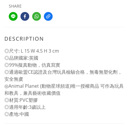
SHARE
DESCRIPTION
◎尺寸: L 15 W 4.5 H 3 cm
◎品牌國家:英國
◎99%擬真動物，仿真寫實
◎通過歐盟CE認證及台灣玩具檢驗合格，無毒無塑化劑，
安全無虞
◎Animal Planet (動物星球頻道)唯一授權商品 可作為玩具
和教具，兼具藝術收藏價值
◎材質:PVC塑膠
◎適用年齡:3歲以上
◎產地:中國