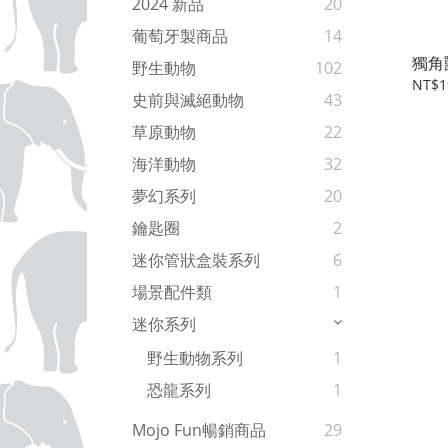
2024 新品
20
葡萄牙製商品
14
獨角
野生動物
102
NT$1
史前與滅絕動物
43
草原動物
22
海洋動物
32
夢幻系列
20
鑰匙圈
2
迷你管狀盒裝系列
6
場景配件類
1
迷你系列
野生動物系列
1
恐龍系列
1
Mojo Fun暢銷商品
29