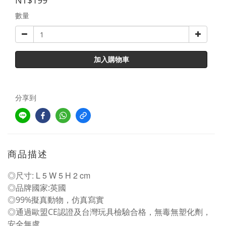
NT$199
數量
加入購物車
分享到
商品描述
◎尺寸: L 5 W 5 H 2 cm
◎品牌國家:英國
◎99%擬真動物，仿真寫實
◎通過歐盟CE認證及台灣玩具檢驗合格，無毒無塑化劑，
安全無虞