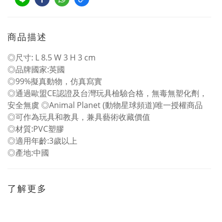
商品描述
◎尺寸: L 8.5 W 3 H 3 cm
◎品牌國家:英國
◎99%擬真動物，仿真寫實
◎通過歐盟CE認證及台灣玩具檢驗合格，無毒無塑化劑，
安全無虞 ◎Animal Planet (動物星球頻道)唯一授權商品
◎可作為玩具和教具，兼具藝術收藏價值
◎材質:PVC塑膠
◎適用年齡:3歲以上
◎產地:中國
了解更多