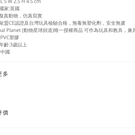
 5 W 2.5 H 4.5 cm
國家:英國
%擬真動物，仿真寫實
歐盟CE認證及台灣玩具檢驗合格，無毒無塑化劑，安全無虞
imal Planet (動物星球頻道)唯一授權商品 可作為玩具和教具
:PVC塑膠
年齡:3歲以上
:中國
更多
評價