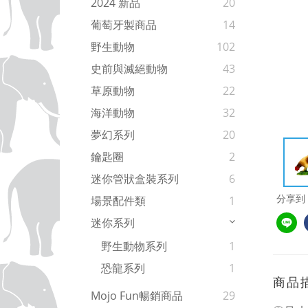
2024 新品
20
葡萄牙製商品
14
野生動物
102
史前與滅絕動物
43
草原動物
22
海洋動物
32
夢幻系列
20
鑰匙圈
2
迷你管狀盒裝系列
6
分享到
場景配件類
1
迷你系列
野生動物系列
1
恐龍系列
1
商品
Mojo Fun暢銷商品
29