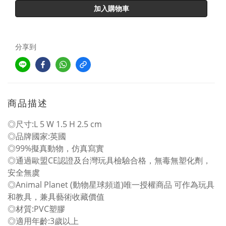
加入購物車
分享到
商品描述
◎尺寸:L 5 W 1.5 H 2.5 cm
◎品牌國家:英國
◎99%擬真動物，仿真寫實
◎通過歐盟CE認證及台灣玩具檢驗合格，無毒無塑化劑，
安全無虞
◎Animal Planet (動物星球頻道)唯一授權商品 可作為玩具
和教具，兼具藝術收藏價值
◎材質:PVC塑膠
◎適用年齡:3歲以上