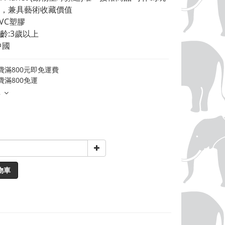
，兼具藝術收藏價值 
VC塑膠 
齡:3歲以上 
中國
費滿800元即免運費
費滿800免運
多
物車