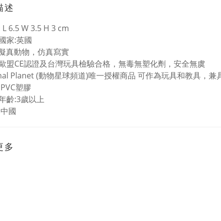
描述
 6.5 W 3.5 H 3 cm
國家:英國
%擬真動物，仿真寫實
歐盟CE認證及台灣玩具檢驗合格，無毒無塑化劑，安全無虞
imal Planet (動物星球頻道)唯一授權商品 可作為玩具和教具
:PVC塑膠
年齡:3歲以上
:中國
更多