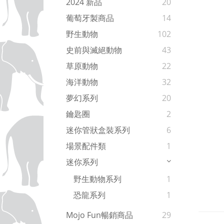
2024 新品
20
葡萄牙製商品
14
野生動物
102
史前與滅絕動物
43
草原動物
22
海洋動物
32
夢幻系列
20
鑰匙圈
2
迷你管狀盒裝系列
6
場景配件類
1
迷你系列
野生動物系列
1
恐龍系列
1
Mojo Fun暢銷商品
29