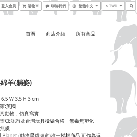
登入會員
購物車
聯絡我們
繁體中文
$ TWD
首頁
商店介紹
所有商品
綿羊(躺姿)
6.5 W 3.5 H 3 cm 
家:英國 
擬真動物，仿真寫實 
盟CE認證及台灣玩具檢驗合格，無毒無塑化
無虞 
al Planet (動物星球頻道)唯一授權商品 可作為玩