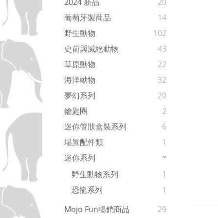
2024 新品
20
葡萄牙製商品
14
野生動物
102
史前與滅絕動物
43
草原動物
22
海洋動物
32
夢幻系列
20
鑰匙圈
2
迷你管狀盒裝系列
6
場景配件類
1
迷你系列
野生動物系列
1
恐龍系列
1
Mojo Fun暢銷商品
29