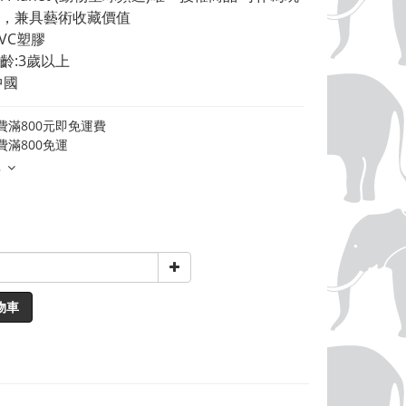
，兼具藝術收藏價值 
VC塑膠 
齡:3歲以上 
中國
費滿800元即免運費
費滿800免運
多
物車