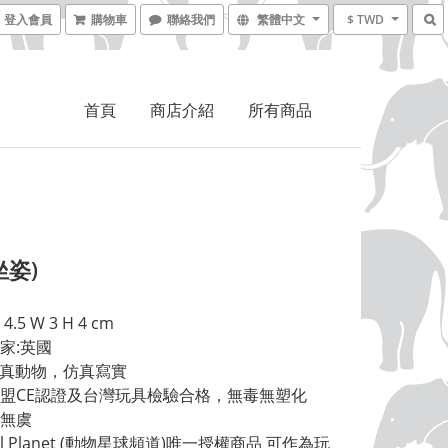
登入會員
購物車
聯絡我們
繁體中文
$ TWD
首頁
商店介紹
所有商品
坐姿)
4.5 W 3 H 4 cm 
家:英國 
擬真動物，仿真寫實 
盟CE認證及台灣玩具檢驗合格，無毒無塑化
無虞 
al Planet (動物星球頻道)唯一授權商品 可作為玩