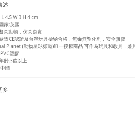
描述
L 4.5 W 3 H 4 cm
國家:英國
%擬真動物，仿真寫實
歐盟CE認證及台灣玩具檢驗合格，無毒無塑化劑，安全無虞
imal Planet (動物星球頻道)唯一授權商品 可作為玩具和教具
:PVC塑膠
年齡:3歲以上
:中國
更多