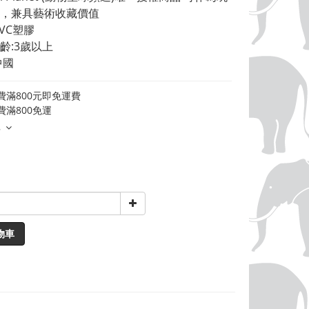
，兼具藝術收藏價值 
VC塑膠 
齡:3歲以上 
中國
費滿800元即免運費
費滿800免運
多
物車