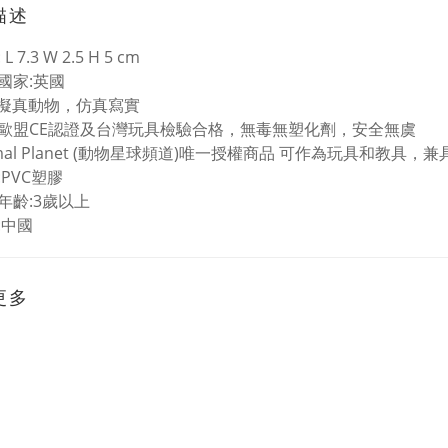
描述
 7.3 W 2.5 H 5 cm
國家:英國
%擬真動物，仿真寫實
歐盟CE認證及台灣玩具檢驗合格，無毒無塑化劑，安全無虞
imal Planet (動物星球頻道)唯一授權商品 可作為玩具和教具
:PVC塑膠
年齡:3歲以上
:中國
更多