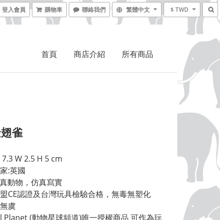
登入會員
購物車
聯絡我們
繁體中文
$ TWD
首頁
商店介紹
所有商品
金翅雀
7.3 W 2.5 H 5 cm 
家:英國 
擬真動物，仿真寫實 
盟CE認證及台灣玩具檢驗合格，無毒無塑化
無虞 
al Planet (動物星球頻道)唯一授權商品 可作為玩