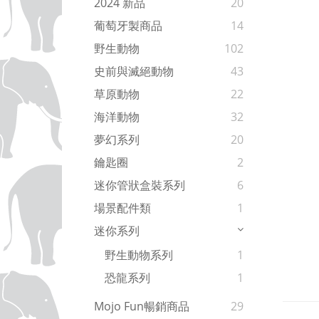
2024 新品
20
葡萄牙製商品
14
野生動物
102
史前與滅絕動物
43
草原動物
22
海洋動物
32
夢幻系列
20
鑰匙圈
2
迷你管狀盒裝系列
6
場景配件類
1
迷你系列
野生動物系列
1
恐龍系列
1
Mojo Fun暢銷商品
29