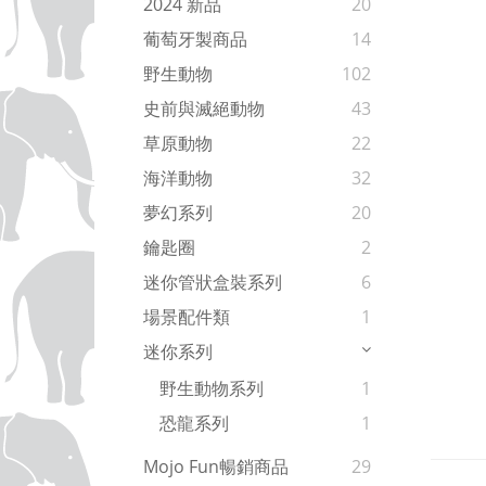
2024 新品
20
葡萄牙製商品
14
野生動物
102
史前與滅絕動物
43
草原動物
22
海洋動物
32
夢幻系列
20
鑰匙圈
2
迷你管狀盒裝系列
6
場景配件類
1
迷你系列
野生動物系列
1
恐龍系列
1
Mojo Fun暢銷商品
29