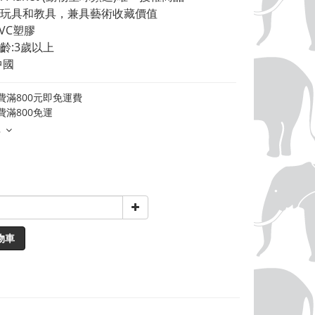
玩具和教具，兼具藝術收藏價值 
VC塑膠 
齡:3歲以上 
中國
費滿800元即免運費
費滿800免運
多
物車