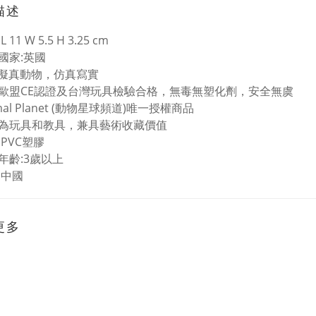
描述
 11 W 5.5 H 3.25 cm
國家:英國
%擬真動物，仿真寫實
歐盟CE認證及台灣玩具檢驗合格，無毒無塑化劑，安全無虞
mal Planet (動物星球頻道)唯一授權商品
為玩具和教具，兼具藝術收藏價值
:PVC塑膠
年齡:3歲以上
:中國
更多