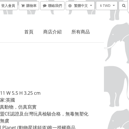
登入會員
購物車
聯絡我們
繁體中文
$ TWD
首頁
商店介紹
所有商品
1 W 5.5 H 3.25 cm
家:英國 
擬真動物，仿真寫實 
盟CE認證及台灣玩具檢驗合格，無毒無塑化
無虞 
al Planet (動物星球頻道)唯一授權商品 