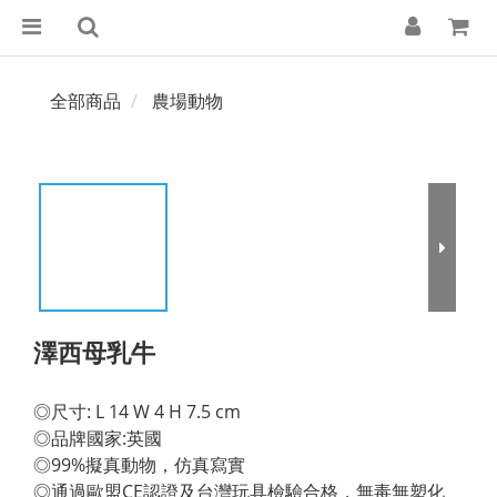
全部商品
農場動物
澤西母乳牛
◎尺寸: L 14 W 4 H 7.5 cm 
◎品牌國家:英國 
◎99%擬真動物，仿真寫實 
◎通過歐盟CE認證及台灣玩具檢驗合格，無毒無塑化