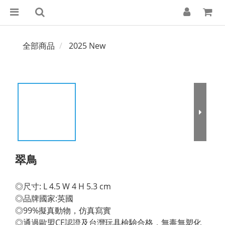
全部商品
2025 New
翠鳥
◎尺寸: L 4.5 W 4 H 5.3 cm 
◎品牌國家:英國 
◎99%擬真動物，仿真寫實 
◎通過歐盟CE認證及台灣玩具檢驗合格，無毒無塑化