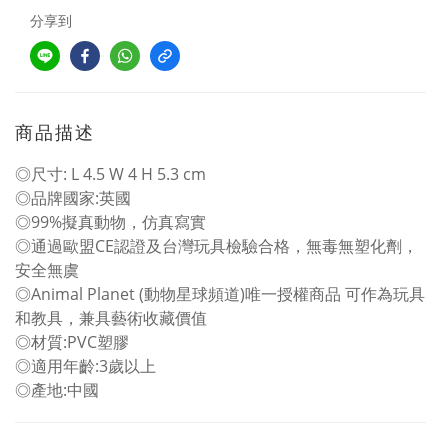
分享到
商品描述
◎尺寸: L 4.5 W 4 H 5.3 cm
◎品牌國家:英國
◎99%擬真動物，仿真寫實
◎通過歐盟CE認證及台灣玩具檢驗合格，無毒無塑化劑，
安全無虞
◎Animal Planet (動物星球頻道)唯一授權商品 可作為玩具
和教具，兼具藝術收藏價值
◎材質:PVC塑膠
◎適用年齡:3歲以上
◎產地:中國