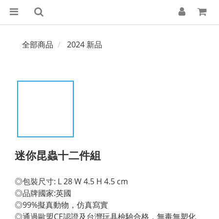
全部商品
2024 新品
迷你昆蟲十二件組
◎包裝尺寸: L 28 W 4.5 H 4.5 cm 
◎品牌國家:英國 
◎99%擬真動物，仿真寫實 
◎通過歐盟CE認證及台灣玩具檢驗合格，無毒無塑化