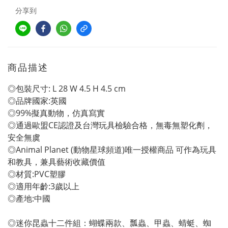
分享到
商品描述
◎包裝尺寸: L 28 W 4.5 H 4.5 cm
◎品牌國家:英國
◎99%擬真動物，仿真寫實
◎通過歐盟CE認證及台灣玩具檢驗合格，無毒無塑化劑，
安全無虞
◎Animal Planet (動物星球頻道)唯一授權商品 可作為玩具
和教具，兼具藝術收藏價值
◎材質:PVC塑膠
◎適用年齡:3歲以上
◎產地:中國
◎迷你昆蟲十二件組：蝴蝶兩款、瓢蟲、甲蟲、蜻蜓、蜘