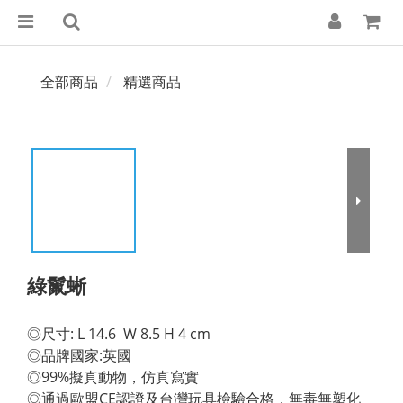
全部商品
精選商品
綠鬣蜥
◎尺寸: L 14.6  W 8.5 H 4 cm 
◎品牌國家:英國 
◎99%擬真動物，仿真寫實 
◎通過歐盟CE認證及台灣玩具檢驗合格，無毒無塑化