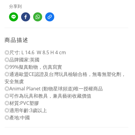
分享到
商品描述
◎尺寸: L 14.6 W 8.5 H 4 cm
◎品牌國家:英國
◎99%擬真動物，仿真寫實
◎通過歐盟CE認證及台灣玩具檢驗合格，無毒無塑化劑，
安全無虞
◎Animal Planet (動物星球頻道)唯一授權商品
◎可作為玩具和教具，兼具藝術收藏價值
◎材質:PVC塑膠
◎適用年齡:3歲以上
◎產地:中國